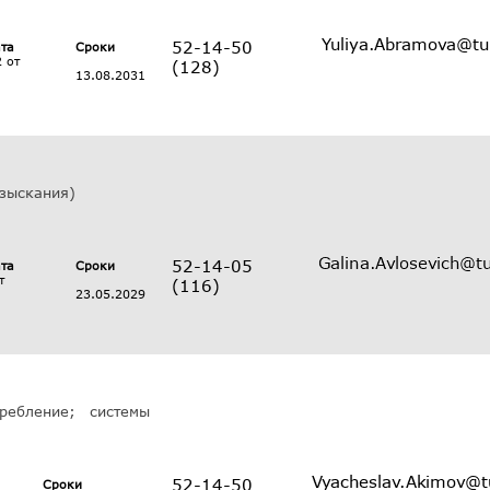
52-14-50
ата
Сроки
 от
(128)
13.08.2031
изыскания)
52-14-05
ата
Сроки
т
(116)
23.05.2029
ребление; системы
52-14-50
Сроки