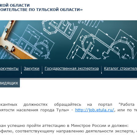
КОЙ ОБЛАСТИ
РОИТЕЛЬСТВЕ ПО ТУЛЬСКОЙ ОБЛАСТИ»
документы
Закупки
Государственная экспертиза
Каталог строите
овидящих
кантных должностях обращайтесь на портал "Работ
нятости населения города Тулы» -
http://job.etula.ru/
, или по 
ан успешно пройти аттестацию в Минстрое России и должен:
офилю, соответствующему направлению деятельности эксперта, 